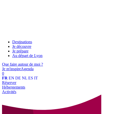
Destinations
Je découvre
Je prépare
Au départ de Lyon
Que faire autour de moi ?
Je m'inspire
Agenda
0
FR
EN
DE
NL
ES
IT
Réserver
Hébergements
Activités