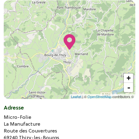
+
-
Leaflet
| ©
OpenStreetMap
contributors ©
Adresse
Micro-Folie
La Manufacture
Route des Couvertures
69240
Thizy-les-Bourgs