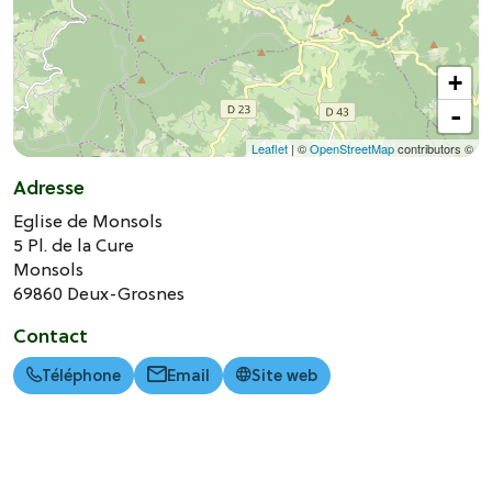
+
-
Leaflet
| ©
OpenStreetMap
contributors ©
Adresse
Eglise de Monsols
5 Pl. de la Cure
Monsols
69860
Deux-Grosnes
Contact
Téléphone
Email
Site web