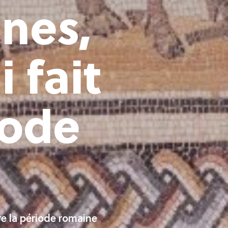
nes,
 fait
iode
vre la période romaine