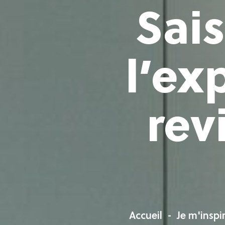
Sai
l’ex
rev
Accueil
Je m'inspi