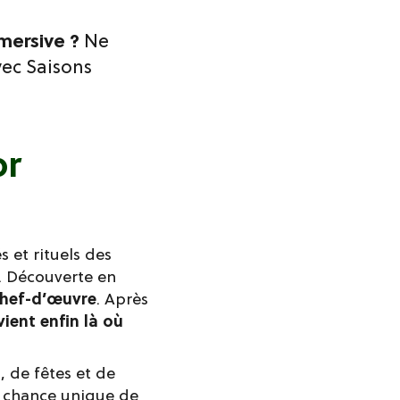
mmersive ?
Ne
vec Saisons
or
s et rituels des
n. Découverte en
chef-d’œuvre
. Après
evient enfin là où
 de fêtes et de
ne chance unique de