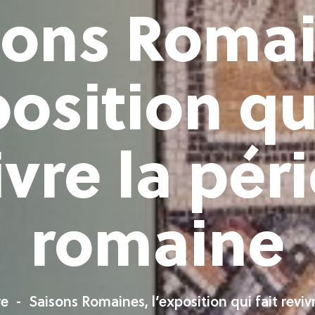
sons Romai
position qui
ivre la pér
romaine
re
Saisons Romaines, l’exposition qui fait revi