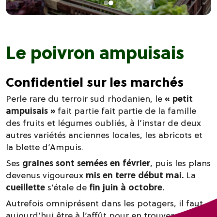
Le poivron ampuisais
Confidentiel sur les marchés
Perle rare du terroir sud rhodanien, le
« petit
ampuisais »
fait partie fait partie de la famille
des fruits et légumes oubliés, à l’instar de deux
autres variétés anciennes locales, les abricots et
la blette d’Ampuis.
Ses
graines sont semées en février
, puis les plans
devenus vigoureux
mis en terre début mai.
La
cueillette
s’étale de
fin juin à octobre.
Autrefois omniprésent dans les potagers, il faut
aujourd’hui être à l’affût pour en trouver sur les