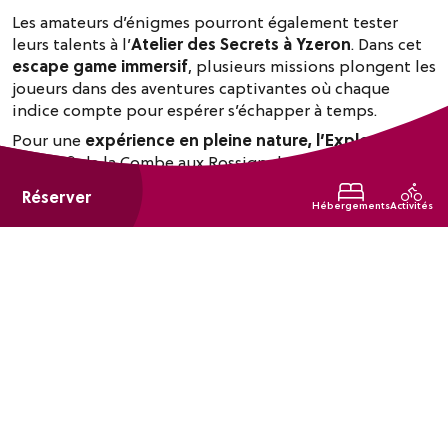
Les amateurs d’énigmes pourront également tester
leurs talents à l’
Atelier des Secrets à Yzeron
. Dans cet
escape game immersif
, plusieurs missions plongent les
joueurs dans des aventures captivantes où chaque
indice compte pour espérer s’échapper à temps.
Pour une
expérience en pleine nature, l’Explor
Games®
de la Combe aux Rossignols propose une
aventure interactive guidée par tablette
. Entre défis
Réserver
et découvertes, les participants explorent les richesses
Hébergements
Activités
de l’
agriculture, de la biodiversité et de l’alimentation
à travers un scénario original.
Du côté de Bully, l’
escape game dans les vignes « La
Dernière Amphore »
invite les joueurs à partir à la
recherche d’un
trésor perdu au milieu des paysages
viticoles
. Une manière originale de mêler patrimoine,
histoire et jeu d’enquête.
Enfin, l’
escape game nature
transporte les participants
dans une quête au grand air où orientation, logique et
observation permettent de
retrouver les ingrédients