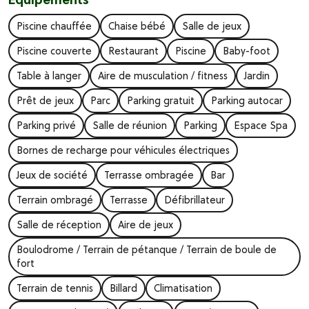
Piscine chauffée
Chaise bébé
Salle de jeux
Piscine couverte
Restaurant
Piscine
Baby-foot
Table à langer
Aire de musculation / fitness
Jardin
Prêt de jeux
Parc
Parking gratuit
Parking autocar
Parking privé
Salle de réunion
Parking
Espace Spa
Bornes de recharge pour véhicules électriques
Jeux de société
Terrasse ombragée
Bar
Terrain ombragé
Terrasse
Défibrillateur
Salle de réception
Aire de jeux
Boulodrome / Terrain de pétanque / Terrain de boule de
fort
Terrain de tennis
Billard
Climatisation