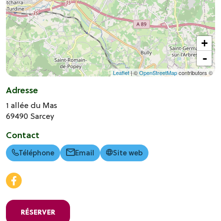
+
-
Leaflet
| ©
OpenStreetMap
contributors ©
Adresse
1 allée du Mas
69490
Sarcey
Contact
Téléphone
Email
Site web
RÉSERVER