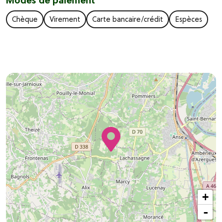
Modes de paiement
Chèque
Virement
Carte bancaire/crédit
Espèces
+
-