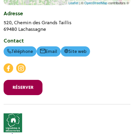
Leaflet
| ©
OpenStreetMap
contributors ©
Adresse
520, Chemin des Grands Taillis
69480
Lachassagne
Contact
Téléphone
Email
Site web
RÉSERVER