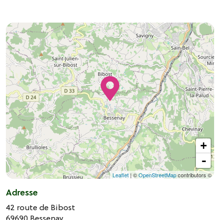
+
-
Leaflet
| ©
OpenStreetMap
contributors ©
Adresse
42 route de Bibost
69690
Bessenay