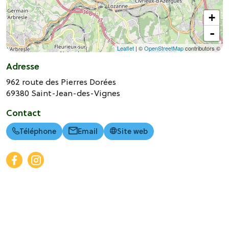
+
-
Leaflet
| ©
OpenStreetMap
contributors ©
Adresse
962 route des Pierres Dorées
69380
Saint-Jean-des-Vignes
Contact
Téléphone
Email
Site web