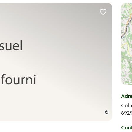
Adr
Col 
692
Con