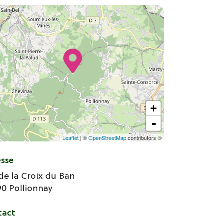
+
-
Leaflet
| ©
OpenStreetMap
contributors ©
esse
de la Croix du Ban
90
Pollionnay
tact