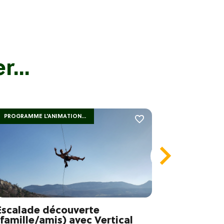
...
PROGRAMME L'ANIMATION...
PROGRAMME
Escalade découverte
Escalad
(famille/amis) avec Vertical
avec Ver