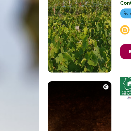
Con
T