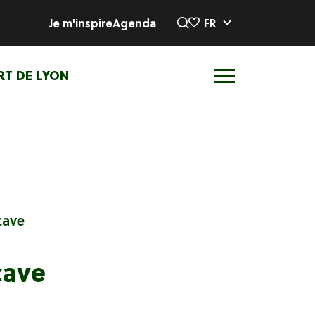
Je m'inspire
Agenda
FR
RT DE LYON
cave
cave