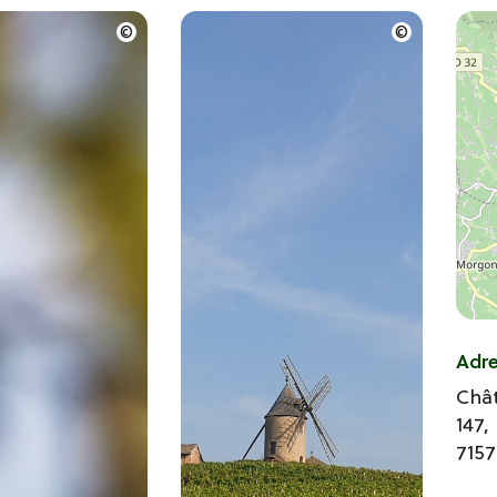
Adr
Châ
147,
715