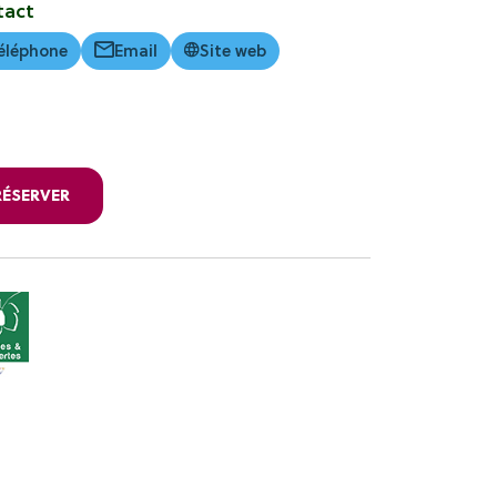
tact
éléphone
Email
Site web
RÉSERVER