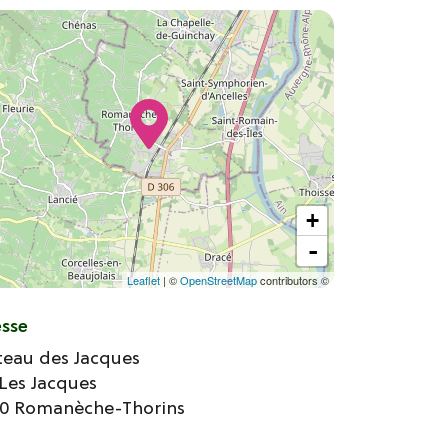
+
-
Leaflet
| ©
OpenStreetMap
contributors ©
esse
teau des Jacques
 Les Jacques
70
Romanèche-Thorins