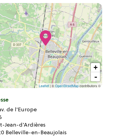
+
-
Leaflet
| ©
OpenStreetMap
contributors ©
esse
av. de l'Europe
6
t-Jean-d'Ardières
20
Belleville-en-Beaujolais