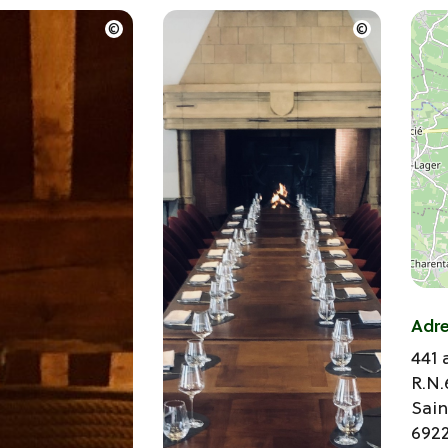
Adr
441 
R.N.
Sain
692