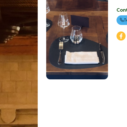
Con
T