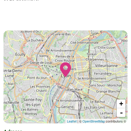
+
-
Leaflet
| ©
OpenStreetMap
contributors ©