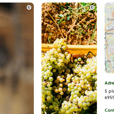
Adr
5 pl
695
Con