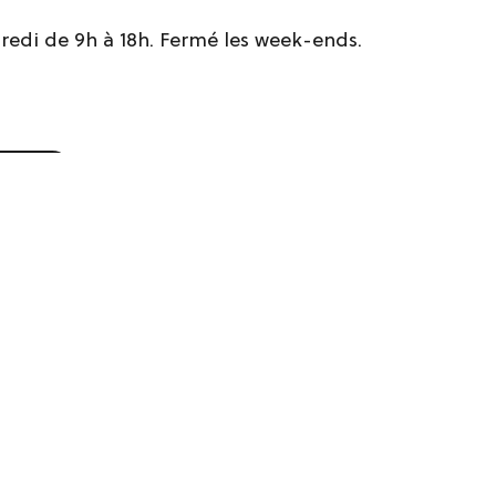
dredi de 9h à 18h. Fermé les week-ends.
en ligne
us pourriez aussi aimer