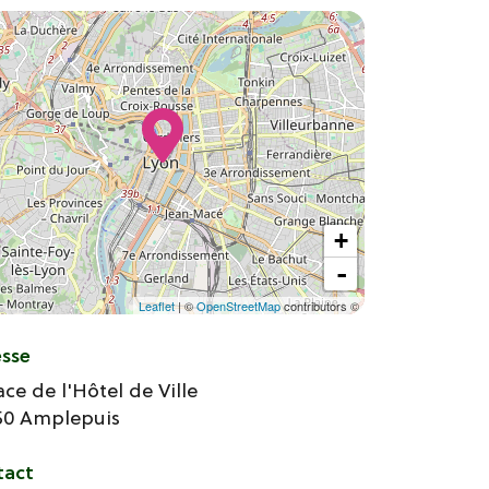
+
-
Leaflet
| ©
OpenStreetMap
contributors ©
esse
ace de l'Hôtel de Ville
50
Amplepuis
tact