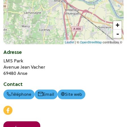
+
-
Leaflet
| ©
OpenStreetMap
contributors ©
Adresse
LMS Park
Avenue Jean Vacher
69480
Anse
Contact
Téléphone
Email
Site web