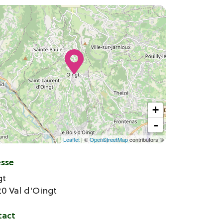
+
-
Leaflet
| ©
OpenStreetMap
contributors ©
esse
gt
20
Val d'Oingt
tact