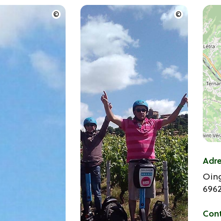
Adr
Oin
696
Con