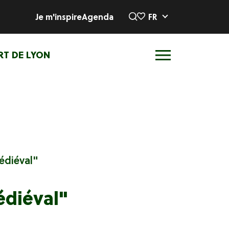
Je m'inspire
Agenda
FR
RT DE LYON
édiéval"
édiéval"