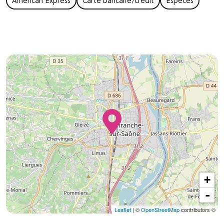
American Express
Carte bancaire/crédit
Espèces
+
-
Leaflet
| ©
OpenStreetMap
contributors ©