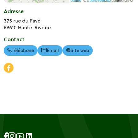
Leaflet
| ©
OpenStreetMap
contributors ©
Adresse
375 rue du Pavé
69610
Haute-Rivoire
Contact
Téléphone
Email
Site web