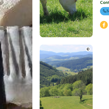
Con
T