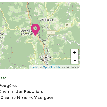
+
-
Leaflet
| ©
OpenStreetMap
contributors ©
esse
 Fougères
Chemin des Peupliers
70
Saint-Nizier-d'Azergues