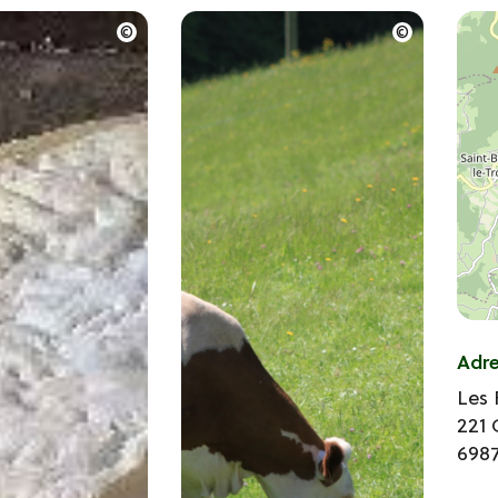
Adr
Les
221 
698