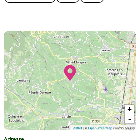
+
-
Leaflet
| ©
OpenStreetMap
contributors ©
Adresse