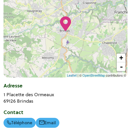
+
-
Leaflet
| ©
OpenStreetMap
contributors ©
Adresse
1 Placette des Ormeaux
69126
Brindas
Contact
Téléphone
Email