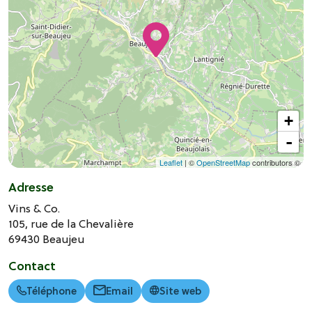
+
-
Leaflet
| ©
OpenStreetMap
contributors ©
Adresse
Vins & Co.
105, rue de la Chevalière
69430
Beaujeu
Contact
Téléphone
Email
Site web