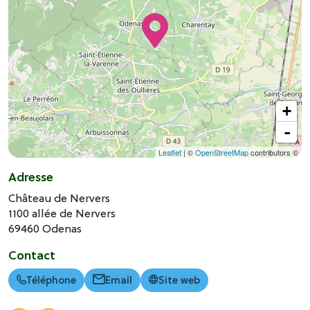
+
-
Leaflet
| ©
OpenStreetMap
contributors ©
Adresse
Château de Nervers
1100 allée de Nervers
69460
Odenas
Contact
Téléphone
Email
Site web