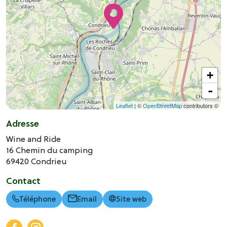
+
-
Leaflet
| ©
OpenStreetMap
contributors ©
Adresse
Wine and Ride
16 Chemin du camping
69420
Condrieu
Contact
Téléphone
Email
Site web