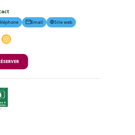
tact
éléphone
Email
Site web
RÉSERVER