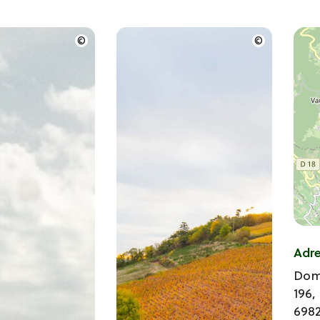
Adr
Dom
196,
698