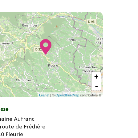
+
-
Leaflet
| ©
OpenStreetMap
contributors ©
esse
aine Aufranc
 route de Frédière
20
Fleurie