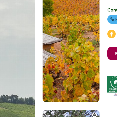
Con
T