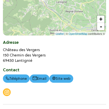
+
-
Leaflet
| ©
OpenStreetMap
contributors ©
Adresse
Château des Vergers
150 Chemin des Vergers
69430
Lantignié
Contact
Téléphone
Email
Site web