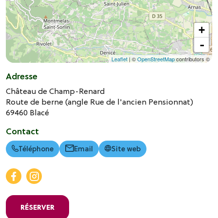
+
-
Leaflet
| ©
OpenStreetMap
contributors ©
Adresse
Château de Champ-Renard
Route de berne (angle Rue de l'ancien Pensionnat)
69460
Blacé
Contact
Téléphone
Email
Site web
RÉSERVER