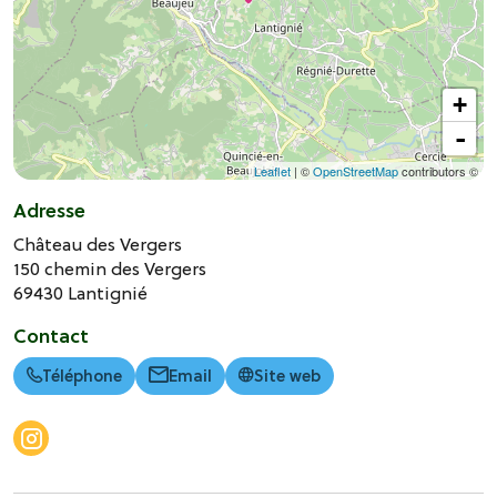
+
-
Leaflet
| ©
OpenStreetMap
contributors ©
Adresse
Château des Vergers
150 chemin des Vergers
69430
Lantignié
Contact
Téléphone
Email
Site web