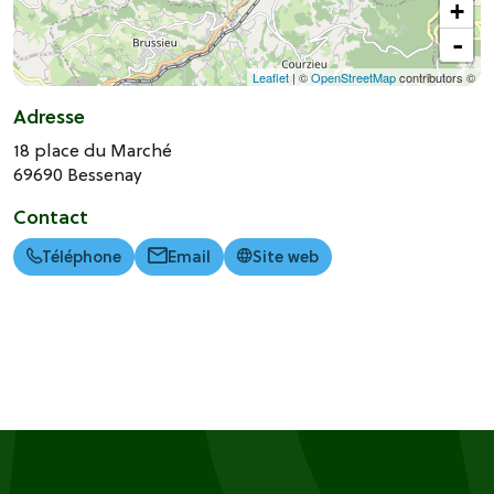
+
-
Leaflet
| ©
OpenStreetMap
contributors ©
Adresse
18 place du Marché
69690
Bessenay
Contact
Téléphone
Email
Site web