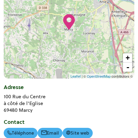
+
-
Leaflet
| ©
OpenStreetMap
contributors ©
Adresse
100 Rue du Centre
à côté de l'Eglise
69480
Marcy
Contact
Téléphone
Email
Site web