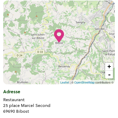
+
-
Leaflet
| ©
OpenStreetMap
contributors ©
Adresse
Restaurant
25 place Marcel Second
69690
Bibost