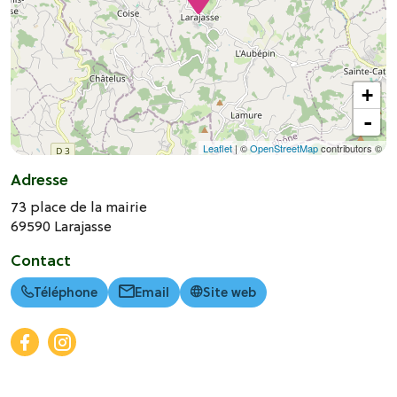
+
-
Leaflet
| ©
OpenStreetMap
contributors ©
Adresse
73 place de la mairie
69590
Larajasse
Contact
Téléphone
Email
Site web