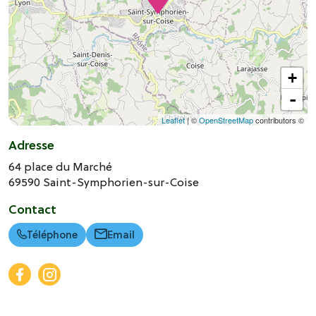
+
-
Leaflet
| ©
OpenStreetMap
contributors ©
Adresse
64 place du Marché
69590
Saint-Symphorien-sur-Coise
Contact
Téléphone
Email