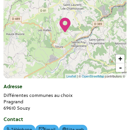
+
-
Leaflet
| ©
OpenStreetMap
contributors ©
Adresse
Différentes communes au choix
Pragrand
69610
Souzy
Contact
Téléphone
Email
Site web