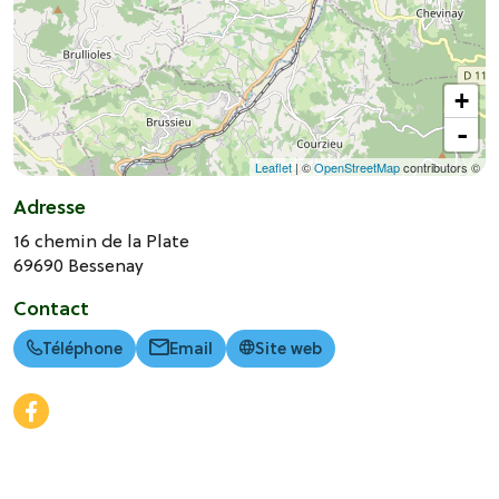
+
-
Leaflet
| ©
OpenStreetMap
contributors ©
Adresse
16 chemin de la Plate
69690
Bessenay
Contact
Téléphone
Email
Site web