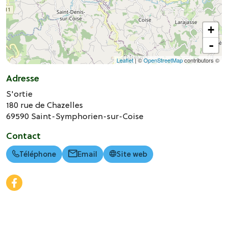
+
-
Leaflet
| ©
OpenStreetMap
contributors ©
Adresse
S'ortie
180 rue de Chazelles
69590
Saint-Symphorien-sur-Coise
Contact
Téléphone
Email
Site web