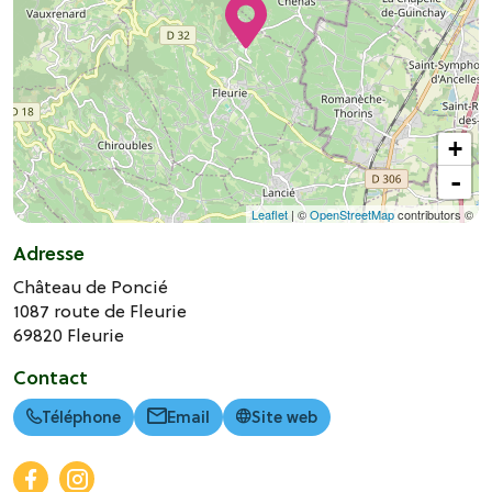
+
-
Leaflet
| ©
OpenStreetMap
contributors ©
Adresse
Château de Poncié
1087 route de Fleurie
69820
Fleurie
Contact
Téléphone
Email
Site web