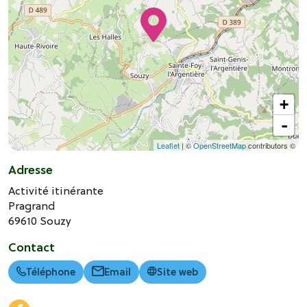
+
-
Leaflet
| ©
OpenStreetMap
contributors ©
Adresse
Activité itinérante
Pragrand
69610
Souzy
Contact
Téléphone
Email
Site web