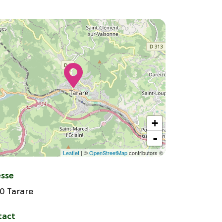
+
-
Leaflet
| ©
OpenStreetMap
contributors ©
esse
70
Tarare
tact