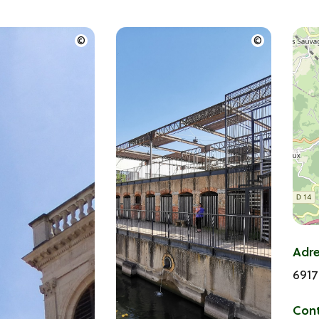
Adr
691
Con