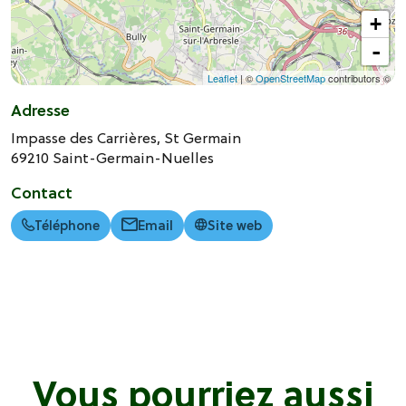
+
-
Leaflet
| ©
OpenStreetMap
contributors ©
Adresse
Impasse des Carrières, St Germain
69210
Saint-Germain-Nuelles
Contact
Téléphone
Email
Site web
Vous pourriez aussi