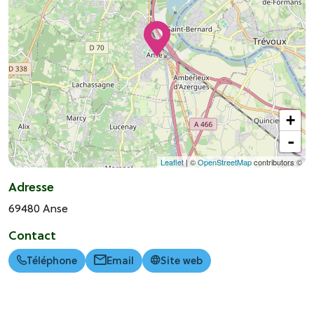
+
-
Leaflet
| ©
OpenStreetMap
contributors ©
Adresse
69480
Anse
Contact
Téléphone
Email
Site web