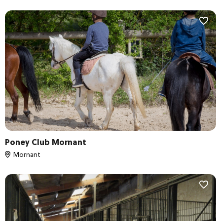
Le Beaujolais de vignes en villages
Les Monts du Lyonnais
De Vienne à Condrieu
Communes
Dates
Poney Club Mornant
Mornant
Réinitialiser les filtres
VALIDER