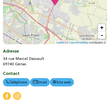
+
-
Leaflet
| ©
OpenStreetMap
contributors ©
Adresse
34 rue Marcel Dassault
69740
Genas
Contact
Téléphone
Email
Site web