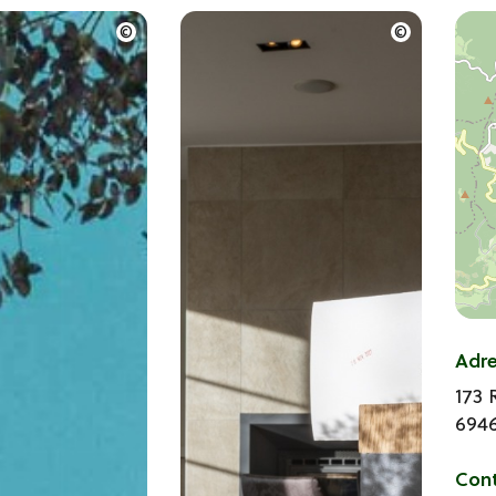
Adr
173 
694
Con