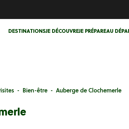
DESTINATIONS
JE DÉCOUVRE
JE PRÉPARE
AU DÉPA
isites
Bien-être
Auberge de Clochemerle
merle