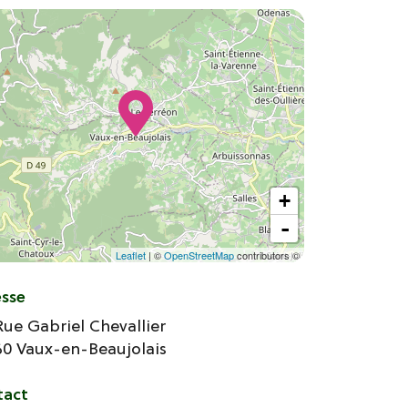
+
-
Leaflet
| ©
OpenStreetMap
contributors ©
esse
Rue Gabriel Chevallier
60
Vaux-en-Beaujolais
tact