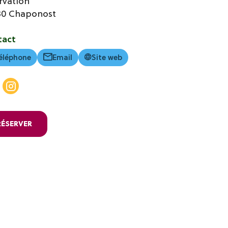
rvation
30
Chaponost
tact
éléphone
Email
Site web
RÉSERVER