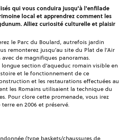
sés qui vous conduira jusqu'à l'enfilade
trimoine local et apprendrez comment les
unum. Alliez curiosité culturelle et plaisir
rez le Parc du Boulard, autrefois jardin
 remonterez jusqu’au site du Plat de l’Air
s avec de magnifiques panoramas.
us longue section d’aqueduc romain visible en
istoire et le fonctionnement de ce
struction et les restaurations effectuées au
t les Romains utilisaient la technique du
ées. Pour clore cette promenade, vous irez
 terre en 2006 et préservé.
randonnée (type baskets/chaussures de