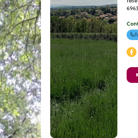
rése
696
Con
T