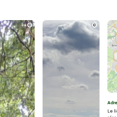
Adr
Le l