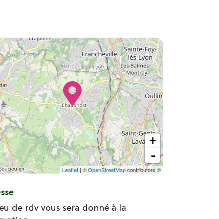
+
-
Leaflet
| ©
OpenStreetMap
contributors ©
esse
ieu de rdv vous sera donné à la