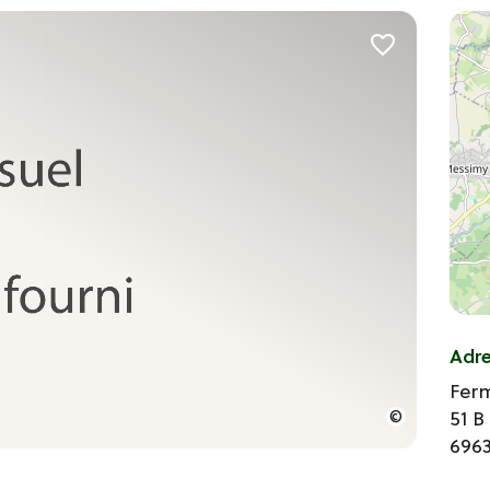
Adr
Fer
51 
696