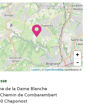
+
-
Leaflet
| ©
OpenStreetMap
contributors ©
esse
me de la Dame Blanche
B Chemin de Combarembert
30
Chaponost