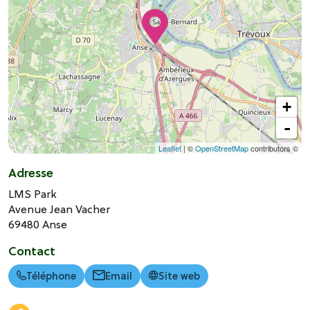
+
-
Leaflet
| ©
OpenStreetMap
contributors ©
Adresse
LMS Park
Avenue Jean Vacher
69480
Anse
Contact
Téléphone
Email
Site web