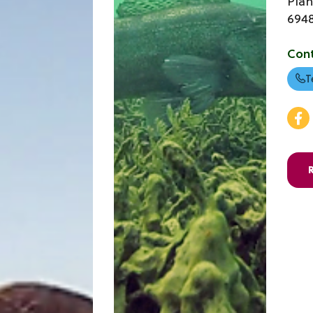
Pla
694
Con
T