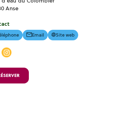
n d'eau du Colombier
80
Anse
tact
éléphone
Email
Site web
RÉSERVER