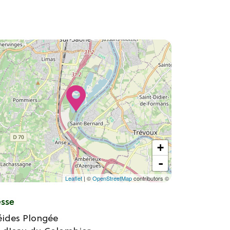
+
-
Leaflet
| ©
OpenStreetMap
contributors ©
esse
éides Plongée