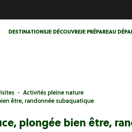
DESTINATIONS
JE DÉCOUVRE
JE PRÉPARE
AU DÉPA
isites
Activités pleine nature
bien être, randonnée subaquatique
ce, plongée bien être, ra