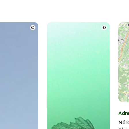
Adr
Nér