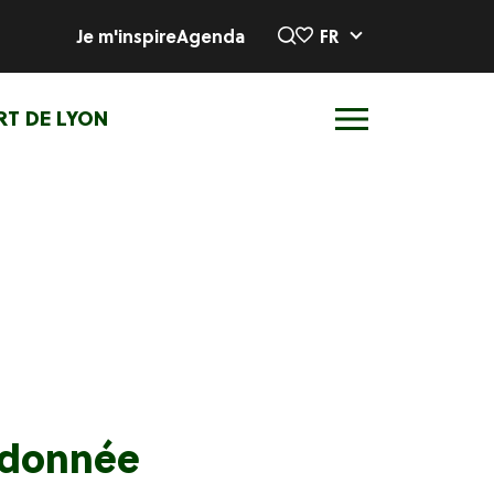
Je m'inspire
Agenda
FR
RT DE LYON
ndonnée