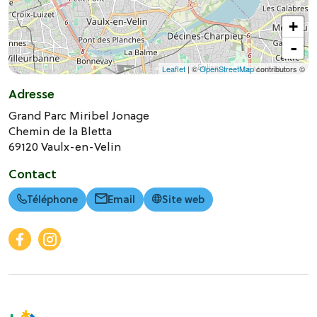
+
-
Leaflet
| ©
OpenStreetMap
contributors ©
Adresse
Grand Parc Miribel Jonage
Chemin de la Bletta
69120
Vaulx-en-Velin
Contact
Téléphone
Email
Site web